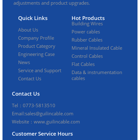
adjustments and product upgrades.
Quick Links
Hot Products
Building Wires
About Us
Power cables
Company Profile
Rubber Cables
Product Category
Mineral Insulated Cable
Engineering Case
Control Cables
News
Flat Cables
Service and Support
Data & instrumentation
cables
Contact Us
Contact Us
Tel：0773-5813510
Email:sales@guilincable.com
Website：www.guilincable.com
Customer Service Hours