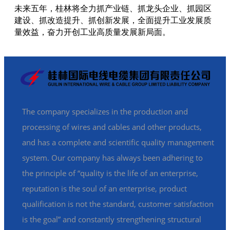
未来五年，桂林将全力抓产业链、抓龙头企业、抓园区
建设、抓改造提升、抓创新发展，全面提升工业发展质
量效益，奋力开创工业高质量发展新局面。
The company specializes in the production and
processing of wires and cables and other products,
and has a complete and scientific quality management
system. Our company has always been adhering to
the principle of “quality is the life of an enterprise,
reputation is the soul of an enterprise, product
qualification is not the standard, customer satisfaction
is the goal” and constantly strengthening structural