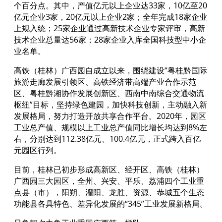
个百分点。其中，产值亿元以上企业达33家，10亿至20
亿元企业3家，20亿元以上企业2家；全年完成18家企业
上规入统；25家企业通过高新技术企业专家评审，高新
技术企业总量达56家；28家企业入库全国科技型中小企
业名单。
高铁（桂林）广西园自成立以来，围绕建设“粤桂黔国际
旅游走廊发展引领区、高铁经济带高端产业合作示范
区、粤桂黔湘协作发展创新区、西南中南综合交通物流
枢纽”目标，坚持绿色建园，加快科技创新，主动融入新
发展格局，努力打造开放共享合作平台。2020年，园区
工业总产值、规模以上工业总产值同比增长均达到8%左
右，分别达到112.38亿元、100.4亿元，正式跨入百亿
元园区行列。
目前，桂林已初步形成高新区、经开区、高铁（桂林）
广西园三大园区，全州、兴安、平乐、荔浦四个工业重
点县（市），阳朔、灌阳、龙胜、资源、恭城五个生态
功能县各具特色、差异化发展的“345”工业发展新格局。