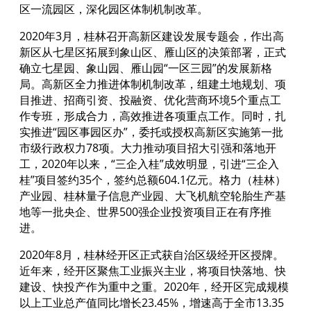
区一流园区，深化园区体制机制改革。
2020年3月，桂林召开高新区建设发展专题会，作出高
新区从七星区拓展到象山区、雁山区的决策部署，正式
确立七星园、象山园、雁山园“一区三园”的发展新格
局。高新区全力推进体制机制改革，组建土地规划、项
目推进、招商引资、投融资、优化营商环境5个重点工
作专班，形成合力，高效推进各项重点工作。同时，扎
实推进“园区事园区办”，委托或授权高新区实施第一批
市级行政权力78项。大力推动项目招大引强和落地开
工，2020年以来，“三企入桂”成效明显，引进“三企入
桂”项目签约35个，签约总额604.1亿元。格力（桂林）
产业园、桂林量子信息产业园、大飞机航空轮胎生产基
地等一批央企、世界500强企业投资项目正在有序推
进。
2020年8月，桂林经开区正式获自治区级经开区授牌。
近年来，经开区聚焦工业振兴主业，将项目快落地、快
建设、快投产作为重中之重。2020年，经开区完成规模
以上工业总产值同比增长23.45%，增速高于全市13.35